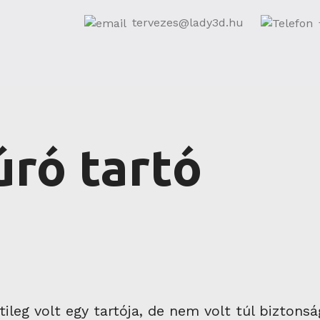
tervezes@lady3d.hu
úró tartó
ileg volt egy tartója, de nem volt túl biztonsá