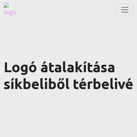
Logó átalakítása
síkbeliből térbelivé