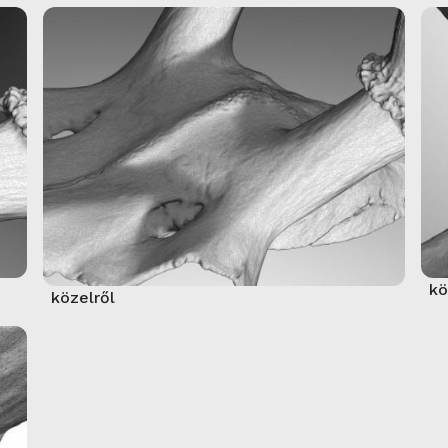
kö
közelről