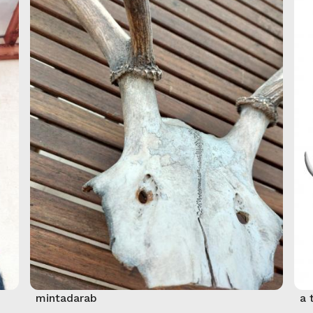
mintadarab
a 