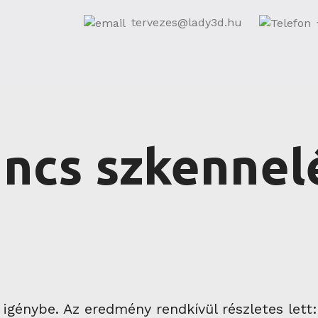
tervezes@lady3d.hu
ancs szkennel
 igénybe. Az eredmény rendkívül részletes lett