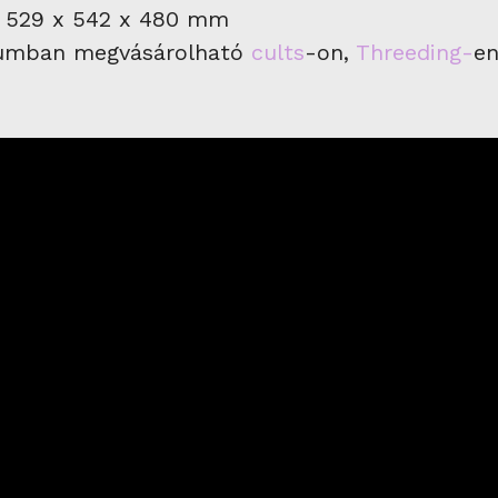
i: 529 x 542 x 480 mm
átumban megvásárolható
cults
-on,
Threeding-
e